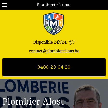
Plomberie Rimas
Disponible 24h/24, 7j/7
contact@plombierrimas.be
0480 20 64 20
Plombier Alost