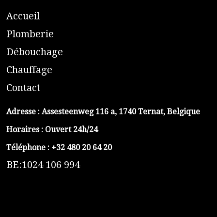
A
ccueil
​P
lomberie
D
ébouchage
C
hauffage
C
ontact
Adresse :
Assesteenweg 116 a, 1740 Ternat, Belgique
Horaires : Ouvert 24h/24
Téléphone :
+32 480 20 64 20
BE:1024 106 994
https://belga-plomberie.be/
https://www.vidange-fosse-septique-belga.be