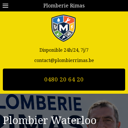
Plomberie Rimas
Disponible 24h/24, 7j/7
contact@plombierrimas.be
0480 20 64 20
Plombier Waterloo