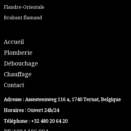
​Flandre-Orientale
​Brabant flamand
A
ccueil
​P
lomberie
D
ébouchage
C
hauffage
C
ontact
Adresse :
Assesteenweg 116 a, 1740 Ternat, Belgique
Horaires : Ouvert 24h/24
Téléphone :
+32 480 20 64 20