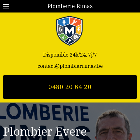
Plomberie Rimas
Disponible 24h/24, 7j/7
contact@plombierrimas.be
0480 20 64 20
Plombier
Evere