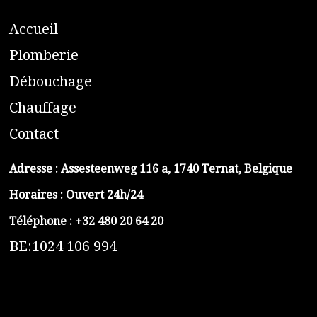
A
ccueil
​P
lomberie
D
ébouchage
C
hauffage
C
ontact
Adresse :
Assesteenweg 116 a, 1740 Ternat, Belgique
Horaires : Ouvert 24h/24
Téléphone :
+32 480 20 64 20
BE:1024 106 994
https://belga-plomberie.be/
https://www.vidange-fosse-septique-belga.be