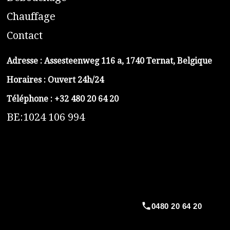
C
hauffage
C
ontact
Adresse :
Assesteenweg 116 a, 1740 Ternat, Belgique
Horaires : Ouvert 24h/24
Téléphone :
+32 480 20 64 20
BE:1024 106 994
https://belga-plomberie.be/
https://www.vidange-fosse-septique-belga.be
https://plombierrimas.be
https://tngservicios.es
https://belgavidange.be
0480 20 64 20
​https://debouchage-turbo.be