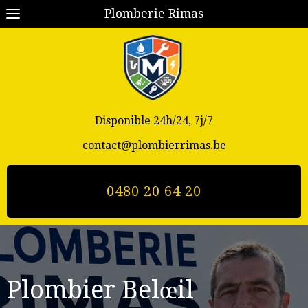
Plomberie Rimas
Disponible 24h/24, 7j/7
contact@plombierrimas.be
0480 20 64 20
Plombier Belœil