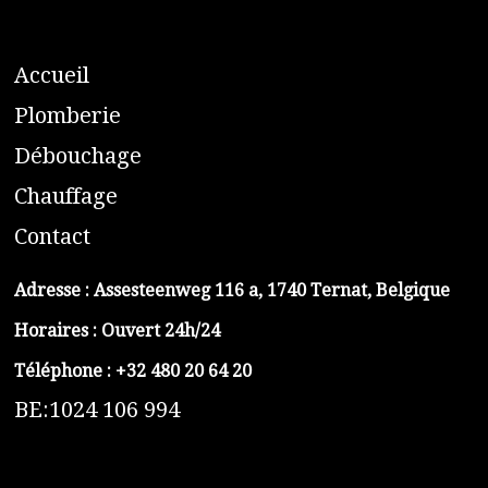
A
ccueil
​P
lomberie
D
ébouchage
C
hauffage
C
ontact
Adresse :
Assesteenweg 116 a, 1740 Ternat, Belgique
Horaires : Ouvert 24h/24
Téléphone :
+32 480 20 64 20
BE:1024 106 994
https://belga-plomberie.be/