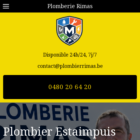
Plomberie Rimas
Disponible 24h/24, 7j/7
contact@plombierrimas.be
0480 20 64 20
Plombier Estaimpuis