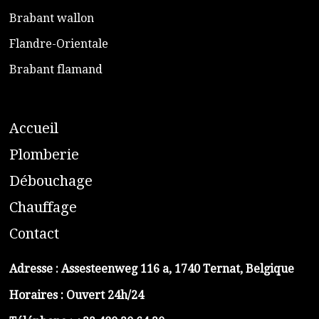
​Brabant wallon
​Flandre-Orientale
​Brabant flamand
A
ccueil
​P
lomberie
D
ébouchage
C
hauffage
C
ontact
Adresse :
Assesteenweg 116 a, 1740 Ternat, Belgique
Horaires : Ouvert 24h/24