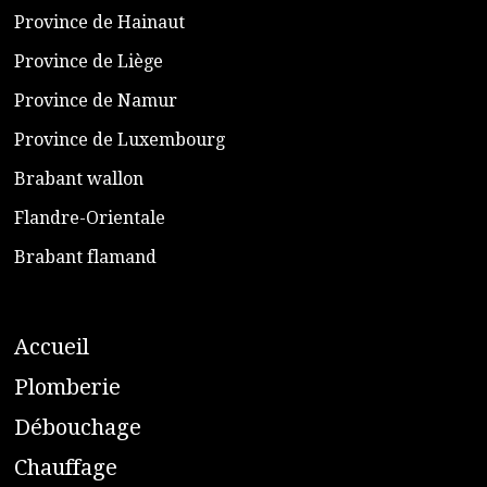
​Province de Hainaut
Province de Liège
​Province de Namur
​Province de Luxembourg
​Brabant wallon
​Flandre-Orientale
​Brabant flamand
A
ccueil
​P
lomberie
D
ébouchage
C
hauffage