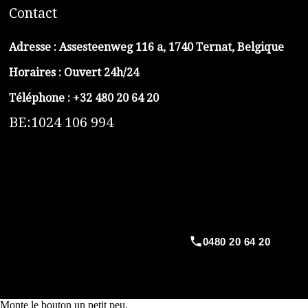
C
ontact
Adresse :
Assesteenweg 116 a, 1740 Ternat, Belgique
Horaires : Ouvert 24h/24
Téléphone :
+32 480 20 64 20
BE:1024 106 994
https://belga-plomberie.be/
https://www.vidange-fosse-septique-belga.be
https://plombierrimas.be
https://tngservicios.es
https://belgavidange.be
0480 20 64 20
​https://debouchage-turbo.be
Monte le bouton un petit peu.