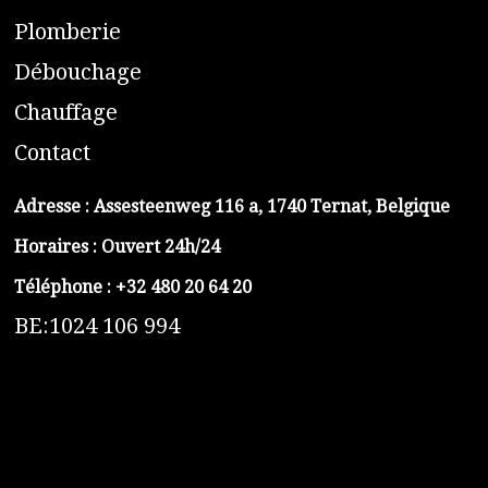
​P
lomberie
D
ébouchage
C
hauffage
C
ontact
Adresse :
Assesteenweg 116 a, 1740 Ternat, Belgique
Horaires : Ouvert 24h/24
Téléphone :
+32 480 20 64 20
BE:1024 106 994
https://belga-plomberie.be/
https://www.vidange-fosse-septique-belga.be
https://plombierrimas.be
https://tngservicios.es