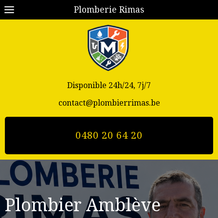
Plomberie Rimas
Disponible 24h/24, 7j/7
contact@plombierrimas.be
0480 20 64 20
Plombier Amblève