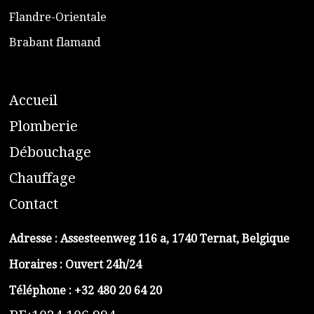
​Flandre-Orientale
​Brabant flamand
A
ccueil
​P
lomberie
D
ébouchage
C
hauffage
C
ontact
Adresse :
Assesteenweg 116 a, 1740 Ternat, Belgique
Horaires : Ouvert 24h/24
Téléphone :
+32 480 20 64 20