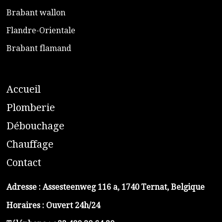
​Brabant wallon
​Flandre-Orientale
​Brabant flamand
A
ccueil
​P
lomberie
D
ébouchage
C
hauffage
C
ontact
Adresse :
Assesteenweg 116 a, 1740 Ternat, Belgique
Horaires : Ouvert 24h/24