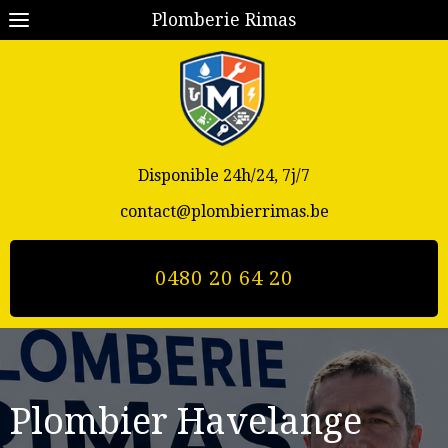
Plomberie Rimas
Disponible 24h/24, 7j/7
contact@plombierrimas.be
0480 20 64 20
Plombier Havelange