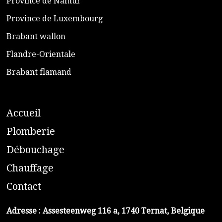
​Province de Namur
​Province de Luxembourg
​Brabant wallon
​Flandre-Orientale
​Brabant flamand
A
ccueil
​P
lomberie
D
ébouchage
C
hauffage
C
ontact
Adresse :
Assesteenweg 116 a, 1740 Ternat, Belgique