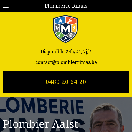
Plomberie Rimas
Disponible 24h/24, 7j/7
contact@plombierrimas.be
0480 20 64 20
Plombier Aalst