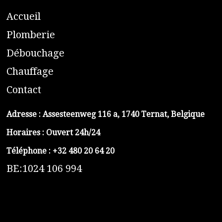
A
ccueil
​P
lomberie
D
ébouchage
C
hauffage
C
ontact
Adresse :
Assesteenweg 116 a, 1740 Ternat, Belgique
Horaires : Ouvert 24h/24
Téléphone :
+32 480 20 64 20
BE:1024 106 994
https://belga-plomberie.be/
https://www.vidange-fosse-septique-belga.be