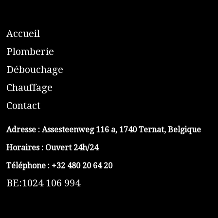
A
ccueil
​P
lomberie
D
ébouchage
C
hauffage
C
ontact
Adresse :
Assesteenweg 116 a, 1740 Ternat, Belgique
Horaires : Ouvert 24h/24
Téléphone :
+32 480 20 64 20
BE:1024 106 994
https://belga-plomberie.be/