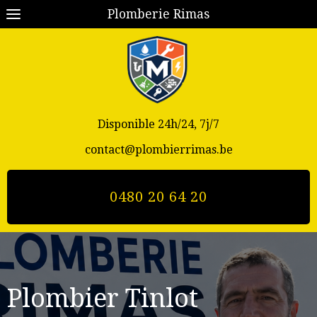
Plomberie Rimas
Disponible 24h/24, 7j/7
contact@plombierrimas.be
0480 20 64 20
Plombier Tinlot