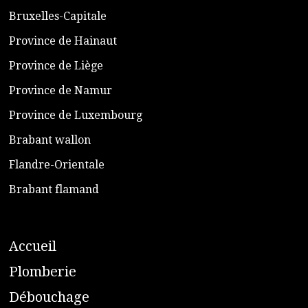
​Bruxelles-Capitale
​Province de Hainaut
Province de Liège
​Province de Namur
​Province de Luxembourg
​Brabant wallon
​Flandre-Orientale
​Brabant flamand
A
ccueil
​P
lomberie
D
ébouchage