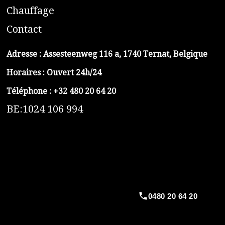
C
hauffage
C
ontact
Adresse :
Assesteenweg 116 a, 1740 Ternat, Belgique
Horaires : Ouvert 24h/24
Téléphone :
+32 480 20 64 20
BE:1024 106 994
https://belga-plomberie.be/
https://www.vidange-fosse-septique-belga.be
https://plombierrimas.be
https://tngservicios.es
https://belgavidange.be
0480 20 64 20
​https://debouchage-turbo.be