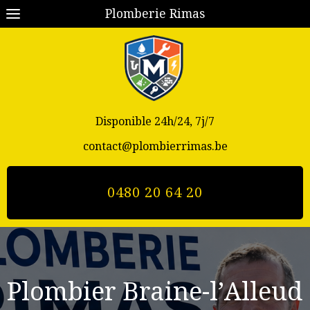
Plomberie Rimas
Disponible 24h/24, 7j/7
contact@plombierrimas.be
0480 20 64 20
Plombier Braine-l’Alleud