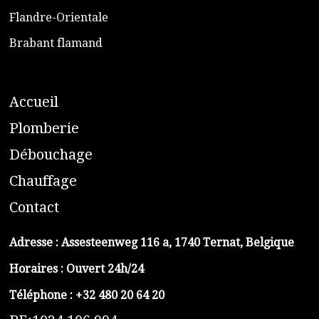
​Flandre-Orientale
​Brabant flamand
A
ccueil
​P
lomberie
D
ébouchage
C
hauffage
C
ontact
Adresse :
Assesteenweg 116 a, 1740 Ternat, Belgique
Horaires : Ouvert 24h/24
Téléphone :
+32 480 20 64 20