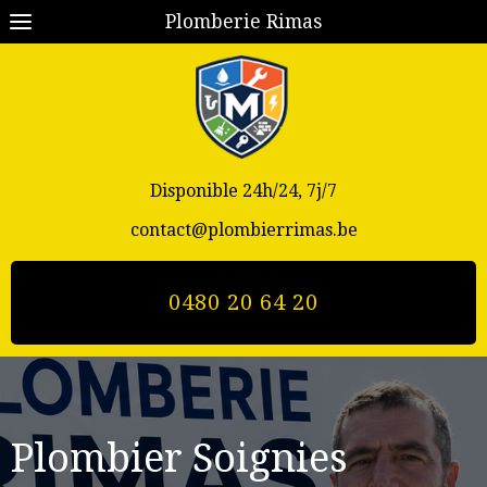
Plomberie Rimas
Disponible 24h/24, 7j/7
contact@plombierrimas.be
0480 20 64 20
Plombier Soignies