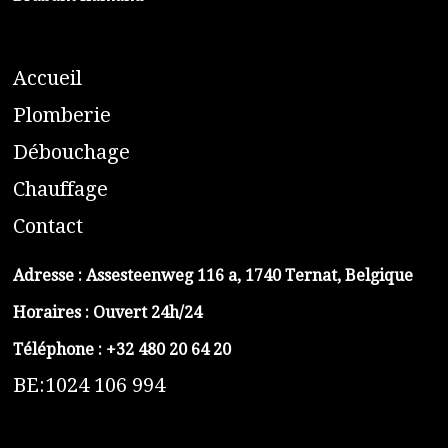
A
ccueil
​P
lomberie
D
ébouchage
C
hauffage
C
ontact
Adresse :
Assesteenweg 116 a, 1740 Ternat, Belgique
Horaires : Ouvert 24h/24
Téléphone :
+32 480 20 64 20
BE:1024 106 994
https://belga-plomberie.be/