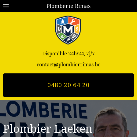
Plomberie Rimas
Disponible 24h/24, 7j/7
contact@plombierrimas.be
0480 20 64 20
Plombier
Laeken