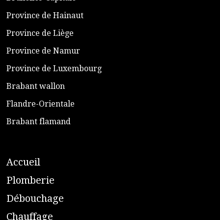
​Province de Hainaut
Province de Liège
​Province de Namur
​Province de Luxembourg
​Brabant wallon
​Flandre-Orientale
​Brabant flamand
A
ccueil
​P
lomberie
D
ébouchage
C
hauffage