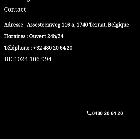
C
ontact
Adresse :
Assesteenweg 116 a, 1740 Ternat, Belgique
Horaires : Ouvert 24h/24
Téléphone :
+32 480 20 64 20
BE:1024 106 994
https://belga-plomberie.be/
https://www.vidange-fosse-septique-belga.be
https://plombierrimas.be
https://tngservicios.es
https://belgavidange.be
0480 20 64 20
​https://debouchage-turbo.be