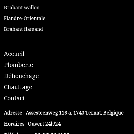
​Brabant wallon
​Flandre-Orientale
​Brabant flamand
A
ccueil
​P
lomberie
D
ébouchage
C
hauffage
C
ontact
Adresse :
Assesteenweg 116 a, 1740 Ternat, Belgique
Horaires : Ouvert 24h/24