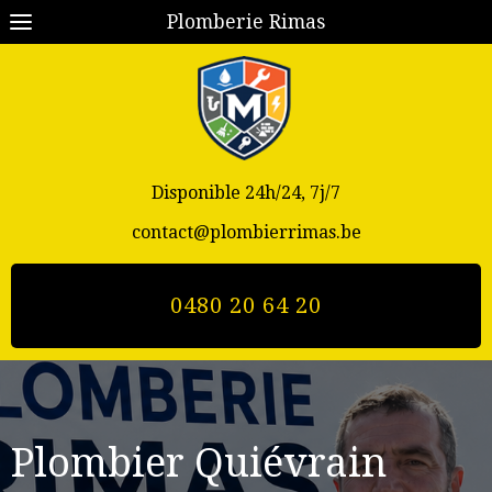
Plomberie Rimas
Disponible 24h/24, 7j/7
contact@plombierrimas.be
0480 20 64 20
Plombier Quiévrain