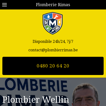
Plomberie Rimas
Disponible 24h/24, 7j/7
contact@plombierrimas.be
0480 20 64 20
Plombier Wellin