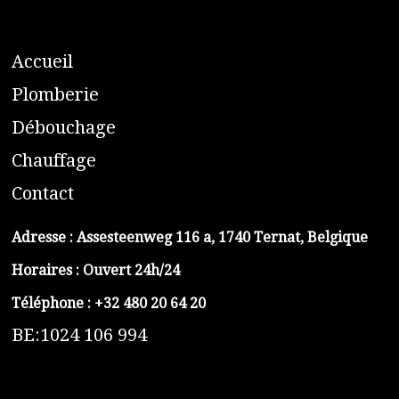
A
ccueil
​P
lomberie
D
ébouchage
C
hauffage
C
ontact
Adresse :
Assesteenweg 116 a, 1740 Ternat, Belgique
Horaires : Ouvert 24h/24
Téléphone :
+32 480 20 64 20
BE:1024 106 994
https://belga-plomberie.be/