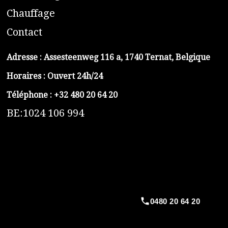
C
hauffage
C
ontact
Adresse :
Assesteenweg 116 a, 1740 Ternat, Belgique
Horaires : Ouvert 24h/24
Téléphone :
+32 480 20 64 20
BE:1024 106 994
https://belga-plomberie.be/
https://www.vidange-fosse-septique-belga.be
https://plombierrimas.be
https://tngservicios.es
https://belgavidange.be
0480 20 64 20
​https://debouchage-turbo.be