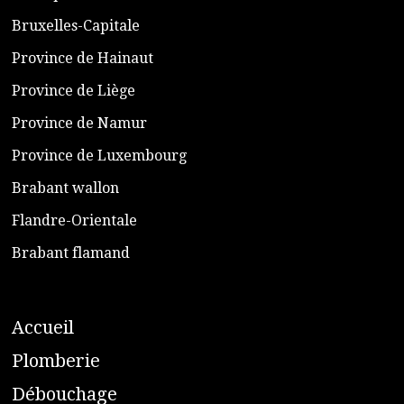
​Bruxelles-Capitale
​Province de Hainaut
Province de Liège
​Province de Namur
​Province de Luxembourg
​Brabant wallon
​Flandre-Orientale
​Brabant flamand
A
ccueil
​P
lomberie
D
ébouchage