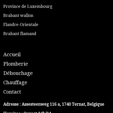
​Province de Luxembourg
​Brabant wallon
​Flandre-Orientale
​Brabant flamand
A
ccueil
​P
lomberie
D
ébouchage
C
hauffage
C
ontact
Adresse :
Assesteenweg 116 a, 1740 Ternat, Belgique