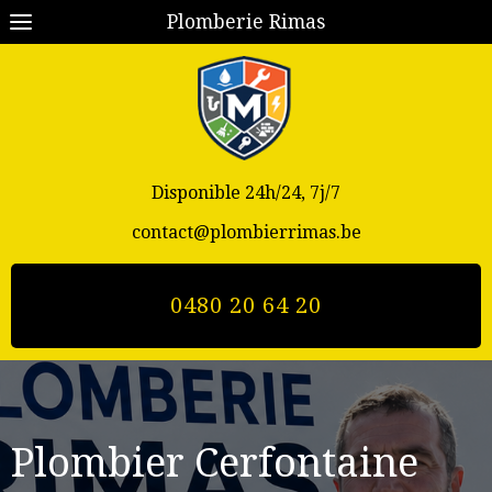
Plomberie Rimas
Disponible 24h/24, 7j/7
contact@plombierrimas.be
0480 20 64 20
Plombier Cerfontaine