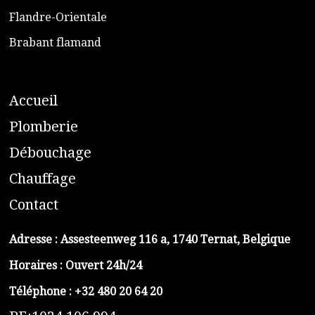
​Flandre-Orientale
​Brabant flamand
A
ccueil
​P
lomberie
D
ébouchage
C
hauffage
C
ontact
Adresse :
Assesteenweg 116 a, 1740 Ternat, Belgique
Horaires : Ouvert 24h/24
Téléphone :
+32 480 20 64 20