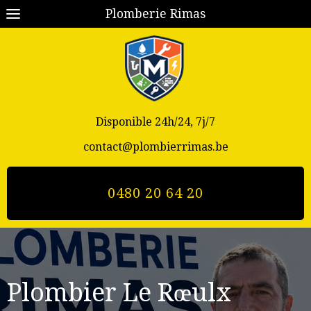
Plomberie Rimas
Disponible 24h/24, 7j/7
contact@plombierrimas.be
0480 20 64 20
Plombier Le Rœulx