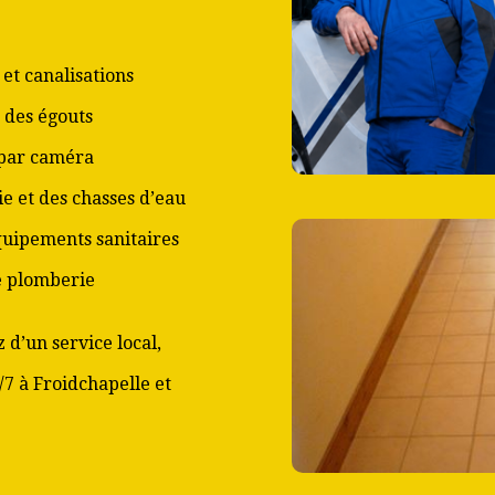
et canalisations
 des égouts
 par caméra
ie et des chasses d’eau
équipements sanitaires
de plomberie
 d’un service local,
/7 à Froidchapelle et