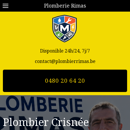
Plomberie Rimas
Disponible 24h/24, 7j/7
contact@plombierrimas.be
0480 20 64 20
Plombier Crisnée