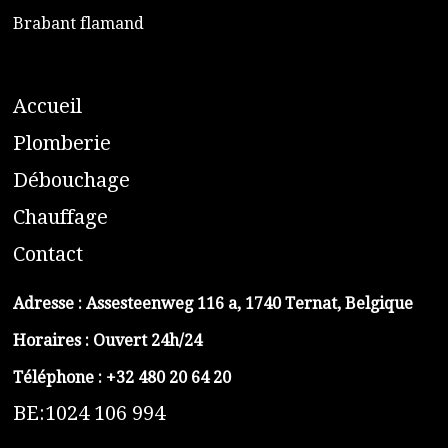
​Brabant flamand
A
ccueil
​P
lomberie
D
ébouchage
C
hauffage
C
ontact
Adresse :
Assesteenweg 116 a, 1740 Ternat, Belgique
Horaires : Ouvert 24h/24
Téléphone :
+32 480 20 64 20
BE:1024 106 994