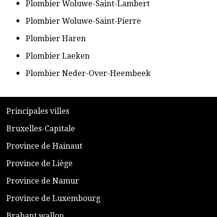
​Plombier Woluwe-Saint-Lambert
​Plombier Woluwe-Saint-Pierre
​Plombier Haren
​Plombier Laeken
​Plombier Neder-Over-Heembeek
​P
rincipales villes
​Bruxelles-Capitale
​Province de Hainaut
Province de Liège
​Province de Namur
​Province de Luxembourg
​Brabant wallon