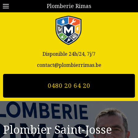
Plomberie Rimas
Disponible 24h/24, 7j/7
contact@plombierrimas.be
0480 20 64 20
Plombier
Saint-Josse