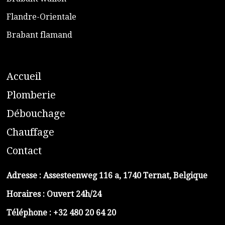
​Flandre-Orientale
​Brabant flamand
A
ccueil
​P
lomberie
D
ébouchage
C
hauffage
C
ontact
Adresse :
Assesteenweg 116 a, 1740 Ternat, Belgique
Horaires : Ouvert 24h/24
Téléphone :
+32 480 20 64 20