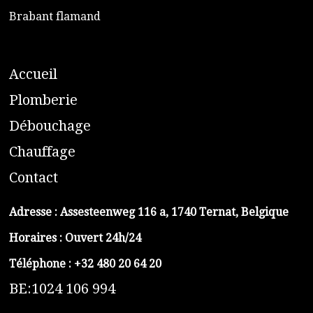
​Brabant flamand
A
ccueil
​P
lomberie
D
ébouchage
C
hauffage
C
ontact
Adresse :
Assesteenweg 116 a, 1740 Ternat, Belgique
Horaires : Ouvert 24h/24
Téléphone :
+32 480 20 64 20
BE:1024 106 994