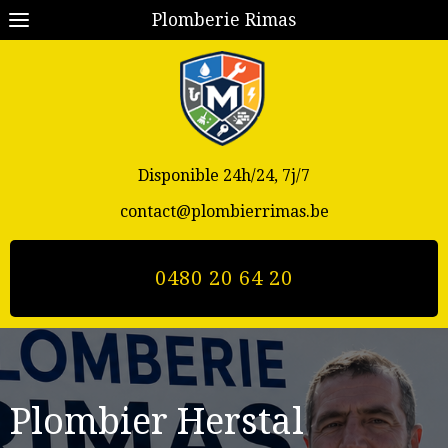
Plomberie Rimas
Disponible 24h/24, 7j/7
contact@plombierrimas.be
0480 20 64 20
Plombier Herstal