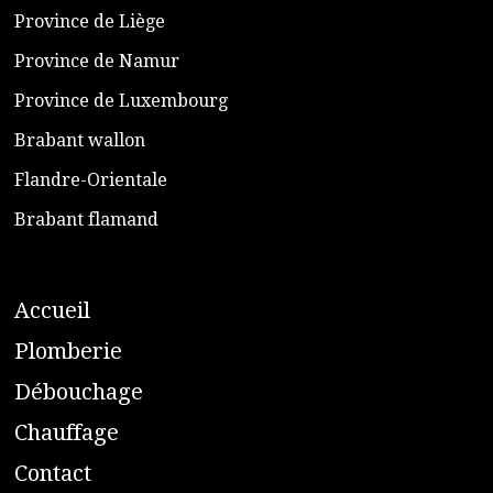
Province de Liège
​Province de Namur
​Province de Luxembourg
​Brabant wallon
​Flandre-Orientale
​Brabant flamand
A
ccueil
​P
lomberie
D
ébouchage
C
hauffage
C
ontact