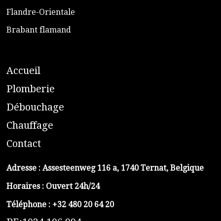
​Flandre-Orientale
​Brabant flamand
A
ccueil
​P
lomberie
D
ébouchage
C
hauffage
C
ontact
Adresse :
Assesteenweg 116 a, 1740 Ternat, Belgique
Horaires : Ouvert 24h/24
Téléphone :
+32 480 20 64 20