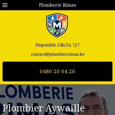
Plomberie Rimas
Disponible 24h/24, 7j/7
contact@plombierrimas.be
0480 20 64 20
Plombier Aywaille