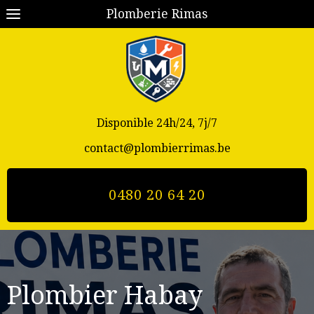
Plomberie Rimas
Disponible 24h/24, 7j/7
contact@plombierrimas.be
0480 20 64 20
Plombier Habay