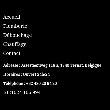
A
ccueil
​P
lomberie
D
ébouchage
C
hauffage
C
ontact
Adresse :
Assesteenweg 116 a, 1740 Ternat, Belgique
Horaires : Ouvert 24h/24
Téléphone :
+32 480 20 64 20
BE:1024 106 994
https://belga-plomberie.be/