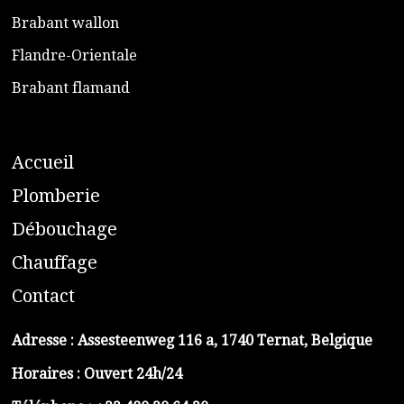
​Brabant wallon
​Flandre-Orientale
​Brabant flamand
A
ccueil
​P
lomberie
D
ébouchage
C
hauffage
C
ontact
Adresse :
Assesteenweg 116 a, 1740 Ternat, Belgique
Horaires : Ouvert 24h/24