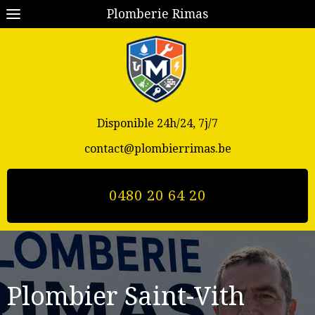
Plomberie Rimas
Disponible 24h/24, 7j/7
contact@plombierrimas.be
0480 20 64 20
Plombier Saint-Vith