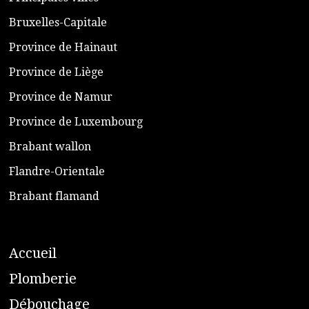
​Bruxelles-Capitale
​Province de Hainaut
Province de Liège
​Province de Namur
​Province de Luxembourg
​Brabant wallon
​Flandre-Orientale
​Brabant flamand
A
ccueil
​P
lomberie
D
ébouchage