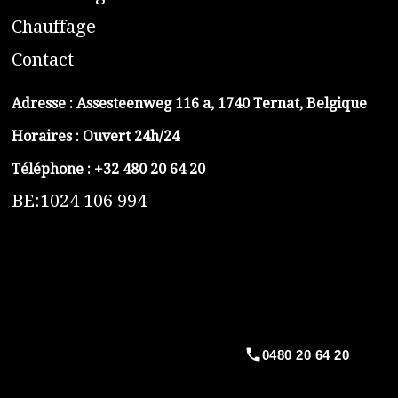
C
hauffage
C
ontact
Adresse :
Assesteenweg 116 a, 1740 Ternat, Belgique
Horaires : Ouvert 24h/24
Téléphone :
+32 480 20 64 20
BE:1024 106 994
https://belga-plomberie.be/
https://www.vidange-fosse-septique-belga.be
https://plombierrimas.be
https://tngservicios.es
https://belgavidange.be
0480 20 64 20
​https://debouchage-turbo.be