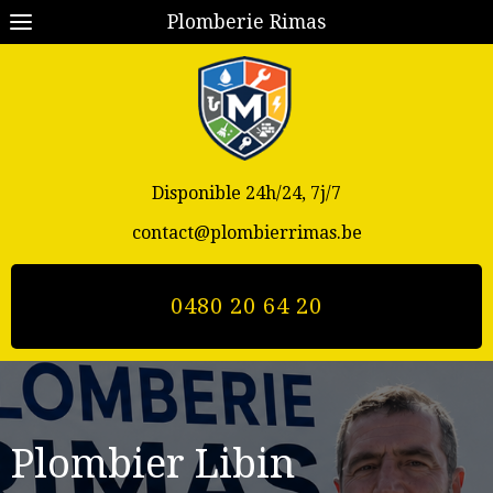
Plomberie Rimas
Disponible 24h/24, 7j/7
contact@plombierrimas.be
0480 20 64 20
Plombier Libin