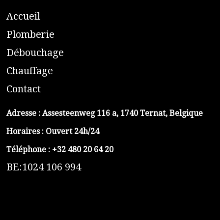
A
ccueil
​P
lomberie
D
ébouchage
C
hauffage
C
ontact
Adresse :
Assesteenweg 116 a, 1740 Ternat, Belgique
Horaires : Ouvert 24h/24
Téléphone :
+32 480 20 64 20
BE:1024 106 994
https://belga-plomberie.be/
https://www.vidange-fosse-septique-belga.be