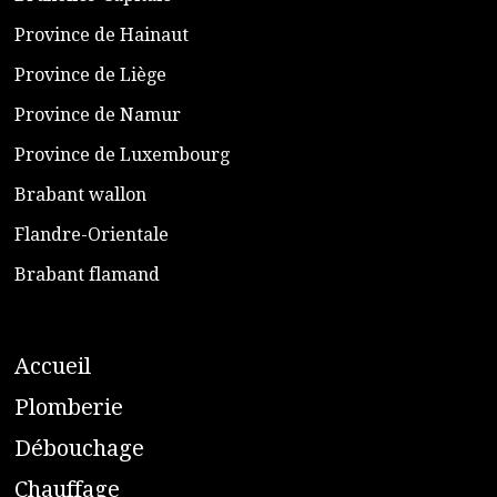
​Province de Hainaut
Province de Liège
​Province de Namur
​Province de Luxembourg
​Brabant wallon
​Flandre-Orientale
​Brabant flamand
A
ccueil
​P
lomberie
D
ébouchage
C
hauffage