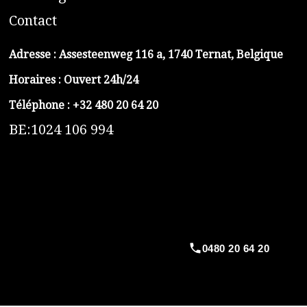
C
ontact
Adresse :
Assesteenweg 116 a, 1740 Ternat, Belgique
Horaires : Ouvert 24h/24
Téléphone :
+32 480 20 64 20
BE:1024 106 994
https://belga-plomberie.be/
https://www.vidange-fosse-septique-belga.be
https://plombierrimas.be
https://tngservicios.es
https://belgavidange.be
0480 20 64 20
​https://debouchage-turbo.be