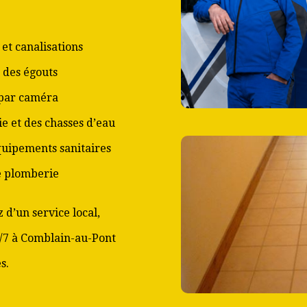
et canalisations
 des égouts
 par caméra
ie et des chasses d’eau
équipements sanitaires
de plomberie
 d’un service local,
j/7 à Comblain-au-Pont
s.