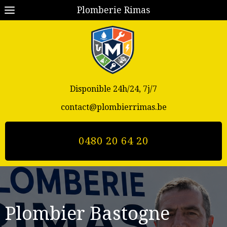
Plomberie Rimas
Disponible 24h/24, 7j/7
contact@plombierrimas.be
0480 20 64 20
Plombier Bastogne