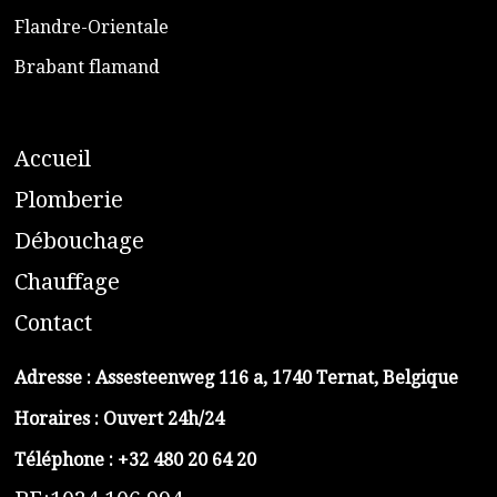
​Flandre-Orientale
​Brabant flamand
A
ccueil
​P
lomberie
D
ébouchage
C
hauffage
C
ontact
Adresse :
Assesteenweg 116 a, 1740 Ternat, Belgique
Horaires : Ouvert 24h/24
Téléphone :
+32 480 20 64 20