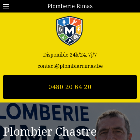
Plomberie Rimas
Disponible 24h/24, 7j/7
contact@plombierrimas.be
0480 20 64 20
Plombier Chastre