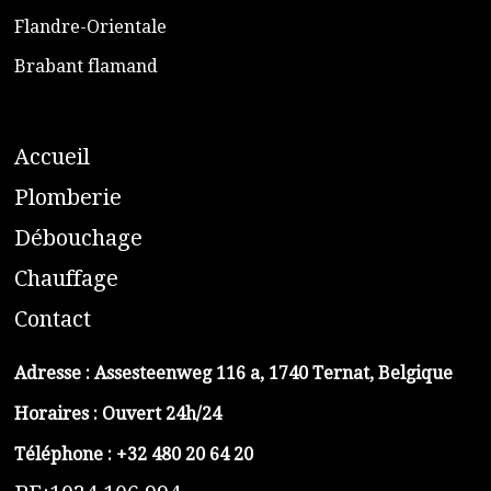
​Flandre-Orientale
​Brabant flamand
A
ccueil
​P
lomberie
D
ébouchage
C
hauffage
C
ontact
Adresse :
Assesteenweg 116 a, 1740 Ternat, Belgique
Horaires : Ouvert 24h/24
Téléphone :
+32 480 20 64 20