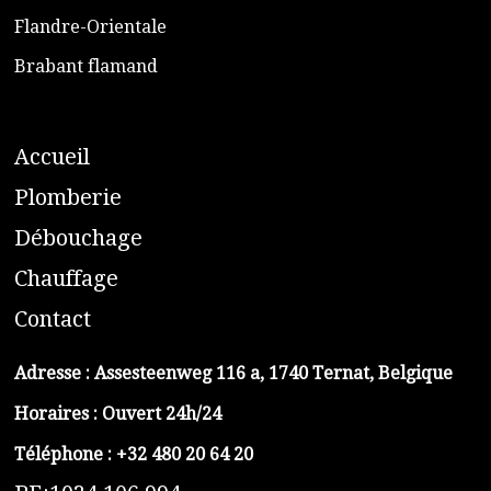
​Flandre-Orientale
​Brabant flamand
A
ccueil
​P
lomberie
D
ébouchage
C
hauffage
C
ontact
Adresse :
Assesteenweg 116 a, 1740 Ternat, Belgique
Horaires : Ouvert 24h/24
Téléphone :
+32 480 20 64 20