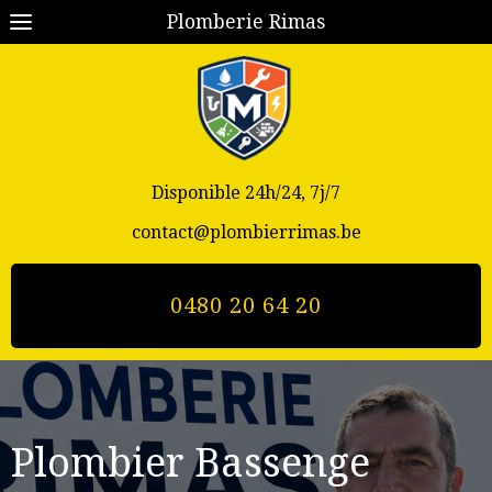
Plomberie Rimas
Disponible 24h/24, 7j/7
contact@plombierrimas.be
0480 20 64 20
Plombier Bassenge