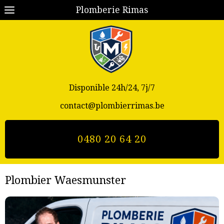
Plomberie Rimas
Disponible 24h/24, 7j/7
contact@plombierrimas.be
0480 20 64 20
Plombier Waesmunster