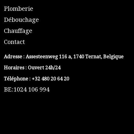
​P
lomberie
D
ébouchage
C
hauffage
C
ontact
Adresse :
Assesteenweg 116 a, 1740 Ternat, Belgique
Horaires : Ouvert 24h/24
Téléphone :
+32 480 20 64 20
BE:1024 106 994
https://belga-plomberie.be/
https://www.vidange-fosse-septique-belga.be
https://plombierrimas.be
https://tngservicios.es