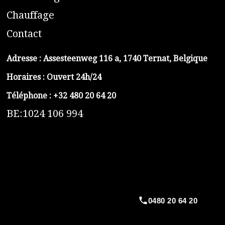
C
hauffage
C
ontact
Adresse :
Assesteenweg 116 a, 1740 Ternat, Belgique
Horaires : Ouvert 24h/24
Téléphone :
+32 480 20 64 20
BE:1024 106 994
https://belga-plomberie.be/
https://www.vidange-fosse-septique-belga.be
https://plombierrimas.be
https://tngservicios.es
https://belgavidange.be
0480 20 64 20
​https://debouchage-turbo.be