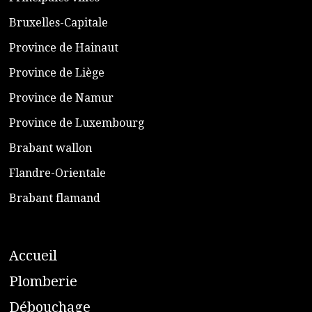
​Bruxelles-Capitale
​Province de Hainaut
Province de Liège
​Province de Namur
​Province de Luxembourg
​Brabant wallon
​Flandre-Orientale
​Brabant flamand
A
ccueil
​P
lomberie
D
ébouchage