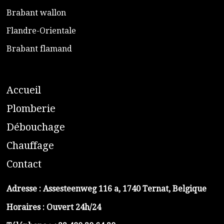
​Brabant wallon
​Flandre-Orientale
​Brabant flamand
A
ccueil
​P
lomberie
D
ébouchage
C
hauffage
C
ontact
Adresse :
Assesteenweg 116 a, 1740 Ternat, Belgique
Horaires : Ouvert 24h/24