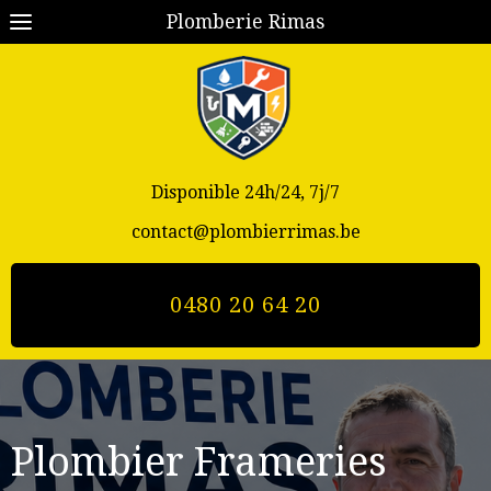
Plomberie Rimas
Disponible 24h/24, 7j/7
contact@plombierrimas.be
0480 20 64 20
Plombier Frameries