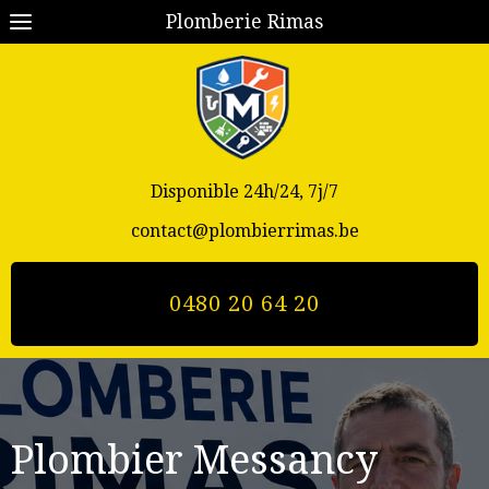
Plomberie Rimas
Disponible 24h/24, 7j/7
contact@plombierrimas.be
0480 20 64 20
Plombier Messancy