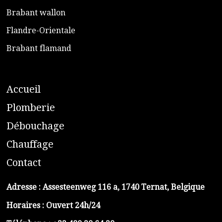
​Brabant wallon
​Flandre-Orientale
​Brabant flamand
A
ccueil
​P
lomberie
D
ébouchage
C
hauffage
C
ontact
Adresse :
Assesteenweg 116 a, 1740 Ternat, Belgique
Horaires : Ouvert 24h/24