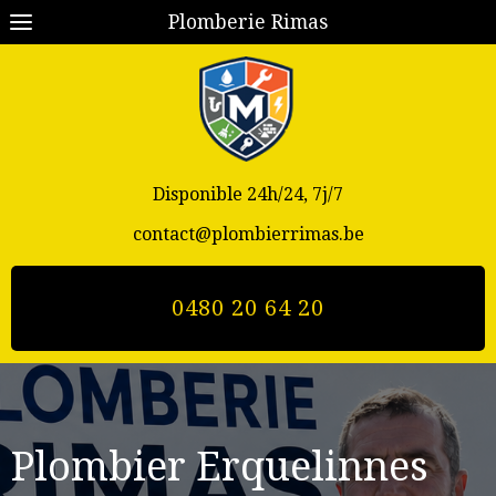
Plomberie Rimas
Disponible 24h/24, 7j/7
contact@plombierrimas.be
0480 20 64 20
Plombier Erquelinnes