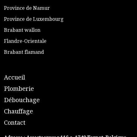
​Province de Namur
​Province de Luxembourg
​Brabant wallon
​Flandre-Orientale
​Brabant flamand
A
ccueil
​P
lomberie
D
ébouchage
C
hauffage
C
ontact