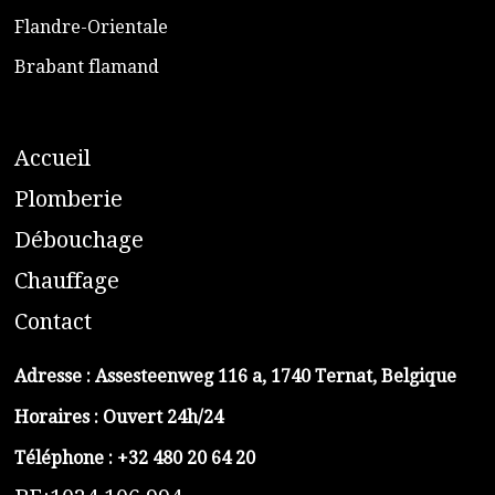
​Flandre-Orientale
​Brabant flamand
A
ccueil
​P
lomberie
D
ébouchage
C
hauffage
C
ontact
Adresse :
Assesteenweg 116 a, 1740 Ternat, Belgique
Horaires : Ouvert 24h/24
Téléphone :
+32 480 20 64 20