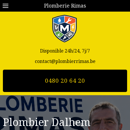
Plomberie Rimas
Disponible 24h/24, 7j/7
contact@plombierrimas.be
0480 20 64 20
Plombier Dalhem