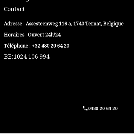
C
ontact
Adresse :
Assesteenweg 116 a, 1740 Ternat, Belgique
Horaires : Ouvert 24h/24
Téléphone :
+32 480 20 64 20
BE:1024 106 994
https://belga-plomberie.be/
https://www.vidange-fosse-septique-belga.be
https://plombierrimas.be
https://tngservicios.es
https://belgavidange.be
0480 20 64 20
​https://debouchage-turbo.be