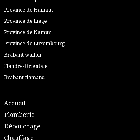
​Province de Hainaut
Province de Liège
​Province de Namur
​Province de Luxembourg
​Brabant wallon
​Flandre-Orientale
​Brabant flamand
A
ccueil
​P
lomberie
D
ébouchage
C
hauffage