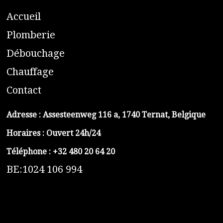
A
ccueil
​P
lomberie
D
ébouchage
C
hauffage
C
ontact
Adresse :
Assesteenweg 116 a, 1740 Ternat, Belgique
Horaires : Ouvert 24h/24
Téléphone :
+32 480 20 64 20
BE:1024 106 994
https://belga-plomberie.be/
https://www.vidange-fosse-septique-belga.be