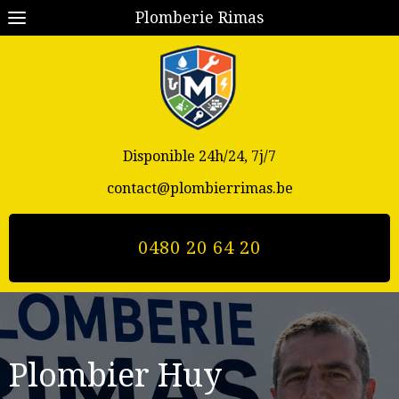
Plomberie Rimas
Disponible 24h/24, 7j/7
contact@plombierrimas.be
0480 20 64 20
Plombier Huy