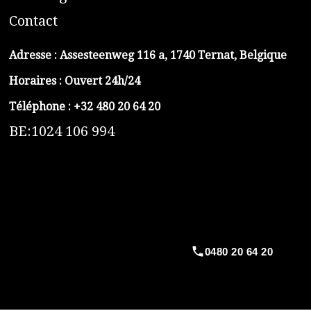
C
ontact
Adresse :
Assesteenweg 116 a, 1740 Ternat, Belgique
Horaires : Ouvert 24h/24
Téléphone :
+32 480 20 64 20
BE:1024 106 994
https://belga-plomberie.be/
https://www.vidange-fosse-septique-belga.be
https://plombierrimas.be
https://tngservicios.es
https://belgavidange.be
0480 20 64 20
​https://debouchage-turbo.be