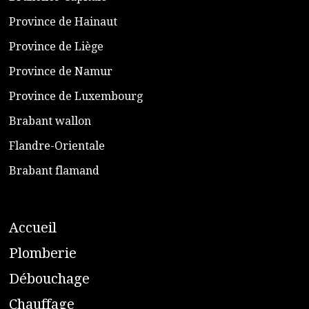
​Province de Hainaut
Province de Liège
​Province de Namur
​Province de Luxembourg
​Brabant wallon
​Flandre-Orientale
​Brabant flamand
A
ccueil
​P
lomberie
D
ébouchage
C
hauffage