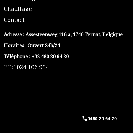
C
hauffage
C
ontact
Adresse :
Assesteenweg 116 a, 1740 Ternat, Belgique
Horaires : Ouvert 24h/24
Téléphone :
+32 480 20 64 20
BE:1024 106 994
https://belga-plomberie.be/
https://www.vidange-fosse-septique-belga.be
https://plombierrimas.be
https://tngservicios.es
https://belgavidange.be
0480 20 64 20
​https://debouchage-turbo.be