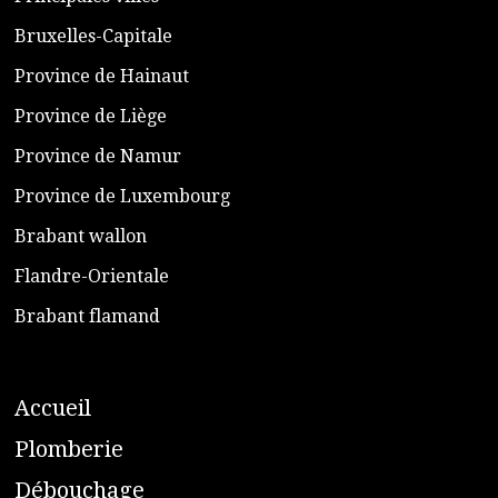
​Bruxelles-Capitale
​Province de Hainaut
Province de Liège
​Province de Namur
​Province de Luxembourg
​Brabant wallon
​Flandre-Orientale
​Brabant flamand
A
ccueil
​P
lomberie
D
ébouchage