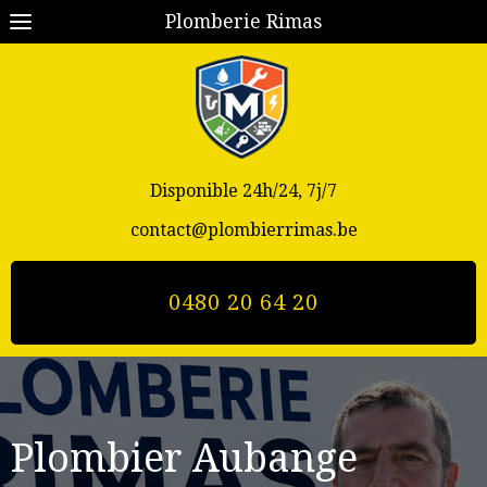
Plomberie Rimas
Disponible 24h/24, 7j/7
contact@plombierrimas.be
0480 20 64 20
Plombier Aubange