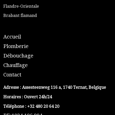
​Flandre-Orientale
​Brabant flamand
A
ccueil
​P
lomberie
D
ébouchage
C
hauffage
C
ontact
Adresse :
Assesteenweg 116 a, 1740 Ternat, Belgique
Horaires : Ouvert 24h/24
Téléphone :
+32 480 20 64 20