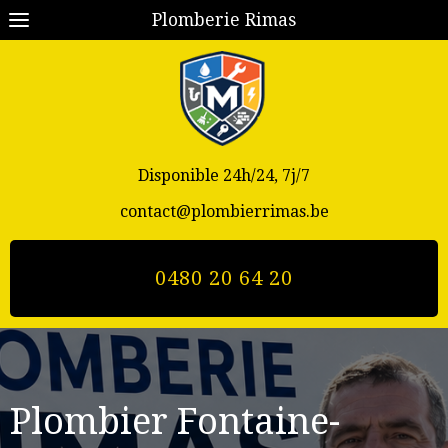
Plomberie Rimas
Disponible 24h/24, 7j/7
contact@plombierrimas.be
0480 20 64 20
Plombier Fontaine-