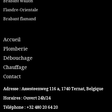
​Brabant wallon
​Flandre-Orientale
​Brabant flamand
A
ccueil
​P
lomberie
D
ébouchage
C
hauffage
C
ontact
Adresse :
Assesteenweg 116 a, 1740 Ternat, Belgique
Horaires : Ouvert 24h/24
Téléphone :
+32 480 20 64 20