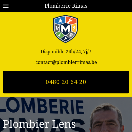
Plomberie Rimas
Disponible 24h/24, 7j/7
contact@plombierrimas.be
0480 20 64 20
Plombier Lens